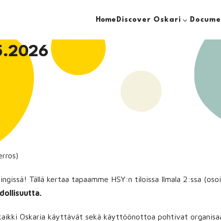
Discover Oskari
Docume
Home
5.2026
erros)
gissä! Tällä kertaa tapaamme HSY:n tiloissa Ilmala 2:ssa (osoite 
dollisuutta.
aikki Oskaria käyttävät sekä käyttöönottoa pohtivat organisaa