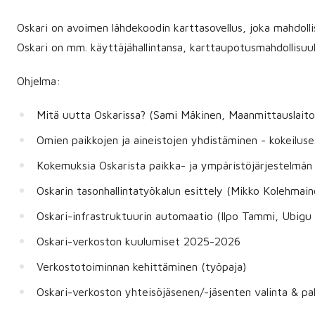
Oskari on avoimen lähdekoodin karttasovellus, joka mahdollis
Oskari on mm. käyttäjähallintansa, karttaupotusmahdollisuu
Ohjelma:
Mitä uutta Oskarissa? (Sami Mäkinen, Maanmittauslaito
Omien paikkojen ja aineistojen yhdistäminen - kokeiluse
Kokemuksia Oskarista paikka- ja ympäristöjärjestelmän
Oskarin tasonhallintatyökalun esittely (Mikko Kolehmai
Oskari-infrastruktuurin automaatio (Ilpo Tammi, Ubigu
Oskari-verkoston kuulumiset 2025-2026
Verkostotoiminnan kehittäminen (työpaja)
Oskari-verkoston yhteisöjäsenen/-jäsenten valinta & pa