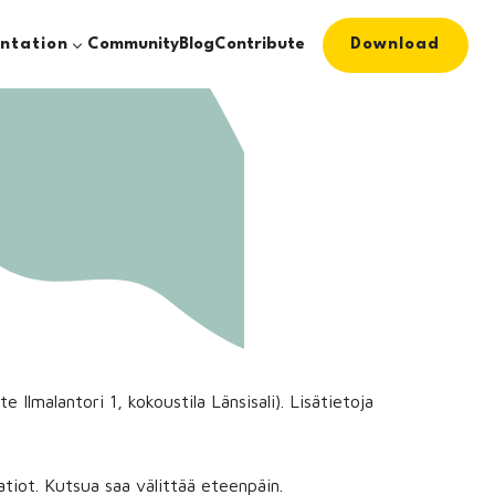
ntation
Community
Blog
Contribute
Download
Ilmalantori 1, kokoustila Länsisali). Lisätietoja
tiot. Kutsua saa välittää eteenpäin.