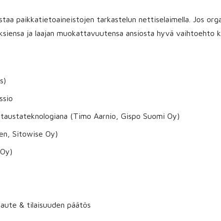
taa paikkatietoaineistojen tarkastelun nettiselaimella. Jos orga
ksiensa ja laajan muokattavuutensa ansiosta hyvä vaihtoehto k
s)
ssio
 taustateknologiana (Timo Aarnio, Gispo Suomi Oy)
nen, Sitowise Oy)
 Oy)
laute & tilaisuuden päätös