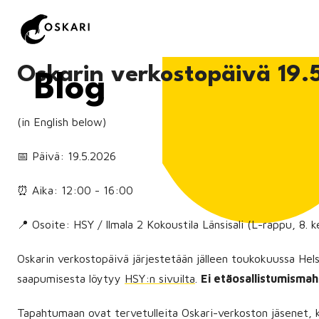
Oskarin verkostopäivä 19.
Blog
(in English below)
📅 Päivä: 19.5.2026
⏰ Aika: 12:00 - 16:00
📍 Osoite: HSY / Ilmala 2 Kokoustila Länsisali (L-rappu, 8. k
Oskarin verkostopäivä järjestetään jälleen toukokuussa Helsin
saapumisesta löytyy
HSY:n sivuilta
.
Ei etäosallistumismah
Tapahtumaan ovat tervetulleita Oskari-verkoston jäsenet, k